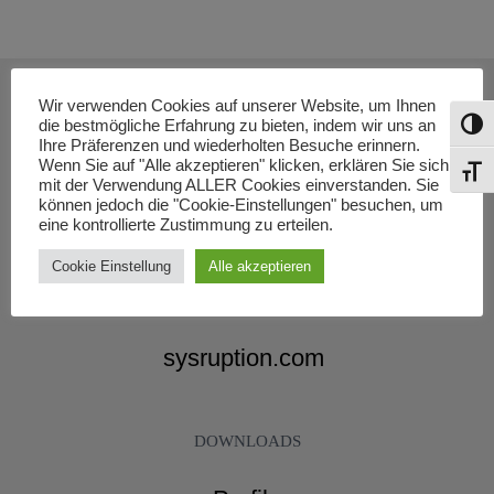
Wir verwenden Cookies auf unserer Website, um Ihnen
die bestmögliche Erfahrung zu bieten, indem wir uns an
Umsch
Ihre Präferenzen und wiederholten Besuche erinnern.
Wenn Sie auf "Alle akzeptieren" klicken, erklären Sie sich
Schri
mit der Verwendung ALLER Cookies einverstanden. Sie
vuca-welt.de
können jedoch die "Cookie-Einstellungen" besuchen, um
eine kontrollierte Zustimmung zu erteilen.
vuca-world.org
Cookie Einstellung
Alle akzeptieren
hyperconnectivity.it
sysruption.com
DOWNLOADS