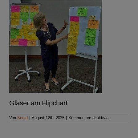
Gläser am Flipchart
für
Von
Bernd
|
August 12th, 2025
|
Kommentare deaktiviert
Waltraud
Gläser
am
Flipchart